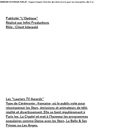
DERNIER OUVRAGE PUBLIÉ : Copain-Copain Cherche des Amis (Livre pour les tout-petits, dès 3 ans)
Publicité "L'Optique"
Réalisé par Infini Productions
Rôle : Client Interpelé
Les "Lauriers TV Awards"
Type de Cérémonie : française, où le public vote pour
récompenser les Stars, émissions et animateurs de télé-
réalité et divertissement. Elle se tient régulièrement à
Paris (ex. La Cigale) et met à l’honneur les programmes
populaires comme Danse avec les Stars, La Belle & Ses
Princes ou Les Anges.