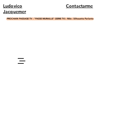
Ludovico
Contactarme
Jacquemer
PROCHAIN PASSAGE TV : "PASSE MURAILLE" (SERIE TV) - Rôle : Silhouette Parlante