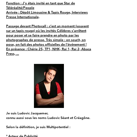
Fonction : J'y étais invité en tant que Star de
Téléréalité/People
Arrivée : Dépôt Limousine & Tapis Rouge, Interviews
Presse Internationale,
Passage devant Photocall : c’est un moment (souvent
sur un tapis rouge) où les invités Célèbres s’arrêtent
pour poser et se faire prendre en photo par les
photographes de presse. Très simple : on sourit, on
pose, on fait des photos officielles de l’événement !
En présence : Chérie 25, TF1, NHK, Rai 1, Rai 2, Abaca
Press, ...
Je suis Ludovic Jacquemer,
connu aussi sous les noms Ludovic Séant et Créagône.
Selon la définition, je suis Multipotentiel :
° Acteur de Publicité