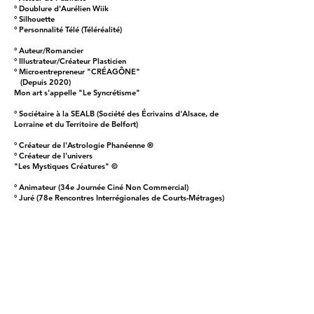
° Doublure d'Aurélien Wiik
° Silhouette
° Personnalité Télé (Téléréalité)
° Auteur/Romancier
° Illustrateur/Créateur Plasticien
° Microentrepreneur "CRÉAGÔNE"
(Depuis 2020)
Mon art s'appelle "Le Syncrétisme"
° Sociétaire à la SEALB (Société des Écrivains d'Alsace, de
Lorraine et du Territoire de Belfort)
° Créateur de l'Astrologie Phanéenne ®
° Créateur de l'univers
"Les Mystiques Créatures" ©
° Animateur (34e Journée Ciné Non Commercial)
° Juré (78e Rencontres Interrégionales de Courts-Métrages)