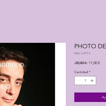
PHOTO DE
SKU: LJ777.3
Precio
Pre
 20,00 € 
11,00 €
de
ofe
Cantidad
*
Ag