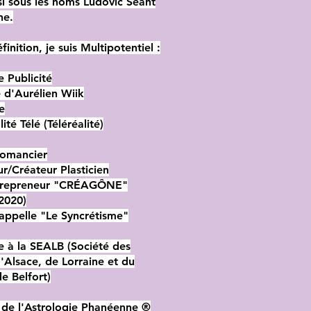
i sous les noms Ludovic Séant
ne.
finition, je suis Multipotentiel :
e Publicité
 d'Aurélien Wiik
e
ité Télé (Téléréalité)
Romancier
eur/Créateur Plasticien
trepreneur "CRÉAGÔNE"
2020)
appelle "Le Syncrétisme"
re à la SEALB (Société des
d'Alsace, de Lorraine et du
de Belfort)
 de l'Astrologie Phanéenne ®