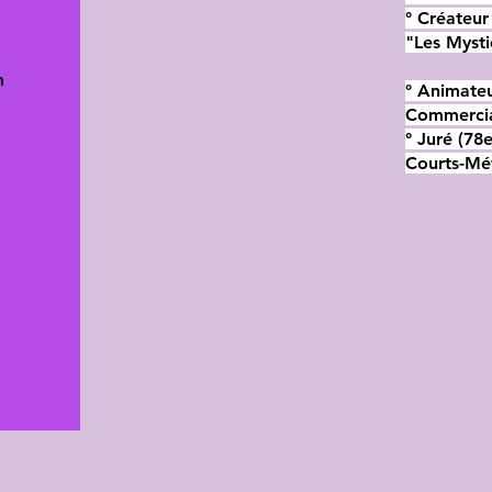
° Créateur
"Les Myst
m
° Animate
Commercia
° Juré (78
Courts-Mé