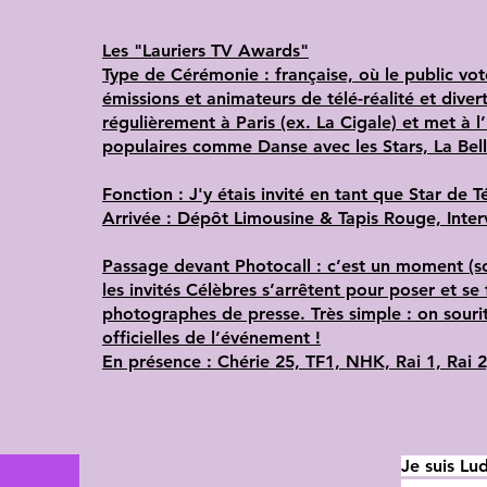
Les "Lauriers TV Awards"
Type de Cérémonie : française, où le public vo
émissions et animateurs de télé-réalité et divert
régulièrement à Paris (ex. La Cigale) et met à
populaires comme Danse avec les Stars, La Bel
Fonction : J'y étais invité en tant que Star de T
Arrivée : Dépôt Limousine & Tapis Rouge, Inter
Passage devant Photocall : c’est un moment (so
les invités Célèbres s’arrêtent pour poser et se
photographes de presse. Très simple : on souri
officielles de l’événement !
En présence : Chérie 25, TF1, NHK, Rai 1, Rai 2
Je suis Lu