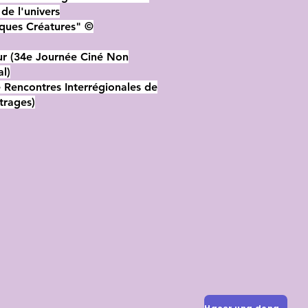
 de l'univers
iques Créatures" ©
ur (34e Journée Ciné Non
l)
e Rencontres Interrégionales de
trages)