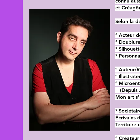
connu auss
et Créagô
Selon la dé
° Acteur d
° Doublure
° Silhouett
° Personnal
° Auteur/
° Illustrat
° Microen
(Depuis 
Mon art s'
° Sociétai
Écrivains 
Territoire 
° Créateur