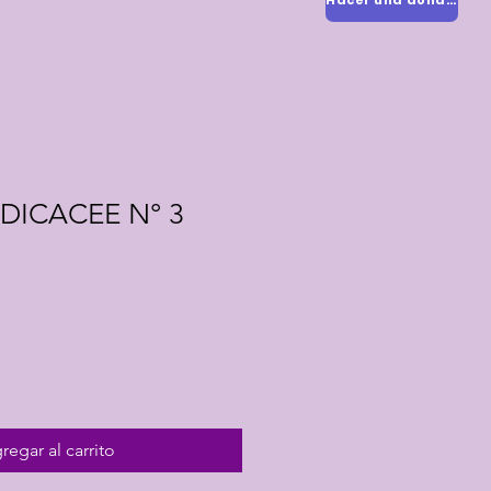
Hacer una donación
DICACEE N° 3
cio
rta
regar al carrito