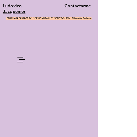
Ludovico
Contactarme
Jacquemer
PROCHAIN PASSAGE TV : "PASSE MURAILLE" (SERIE TV) - Rôle : Silhouette Parlante