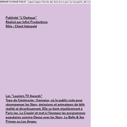
DERNIER OUVRAGE PUBLIÉ : Copain-Copain Cherche des Amis (Livre pour les tout-petits, dès 3 ans)
Publicité "L'Optique"
Réalisé par Infini Productions
Rôle : Client Interpelé
Les "Lauriers TV Awards"
Type de Cérémonie : française, où le public vote pour
récompenser les Stars, émissions et animateurs de télé-
réalité et divertissement. Elle se tient régulièrement à
Paris (ex. La Cigale) et met à l’honneur les programmes
populaires comme Danse avec les Stars, La Belle & Ses
Princes ou Les Anges.