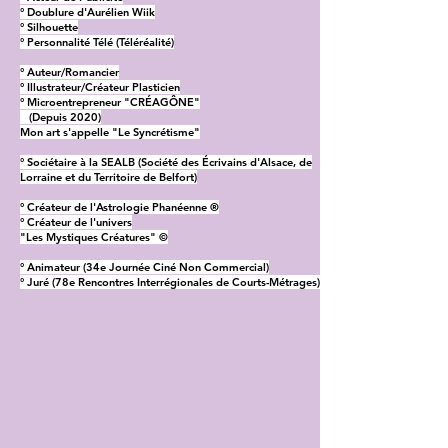
° Doublure d'Aurélien Wiik
° Silhouette
° Personnalité Télé (Téléréalité)
° Auteur/Romancier
° Illustrateur/Créateur Plasticien
° Microentrepreneur "CRÉAGÔNE"
(Depuis 2020)
Mon art s'appelle "Le Syncrétisme"
° Sociétaire à la SEALB (Société des Écrivains d'Alsace, de
Lorraine et du Territoire de Belfort)
° Créateur de l'Astrologie Phanéenne ®
° Créateur de l'univers
"Les Mystiques Créatures" ©
° Animateur (34e Journée Ciné Non Commercial)
° Juré (78e Rencontres Interrégionales de Courts-Métrages)