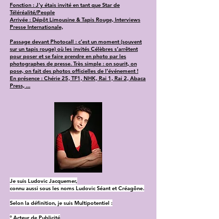
Fonction : J'y étais invité en tant que Star de
Téléréalité/People
Arrivée : Dépôt Limousine & Tapis Rouge, Interviews
Presse Internationale,
Passage devant Photocall : c’est un moment (souvent
sur un tapis rouge) où les invités Célèbres s’arrêtent
pour poser et se faire prendre en photo par les
photographes de presse. Très simple : on sourit, on
pose, on fait des photos officielles de l’événement !
En présence : Chérie 25, TF1, NHK, Rai 1, Rai 2, Abaca
Press, ...
Je suis Ludovic Jacquemer,
connu aussi sous les noms Ludovic Séant et Créagône.
Selon la définition, je suis Multipotentiel :
° Acteur de Publicité