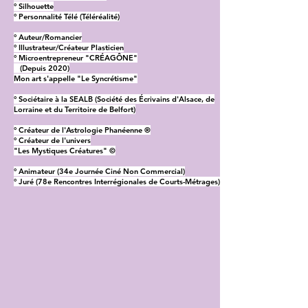
° Silhouette
° Personnalité Télé (Téléréalité)
° Auteur/Romancier
° Illustrateur/Créateur Plasticien
° Microentrepreneur "CRÉAGÔNE"
(Depuis 2020)
Mon art s'appelle "Le Syncrétisme"
° Sociétaire à la SEALB (Société des Écrivains d'Alsace, de
Lorraine et du Territoire de Belfort)
° Créateur de l'Astrologie Phanéenne ®
° Créateur de l'univers
"Les Mystiques Créatures" ©
° Animateur (34e Journée Ciné Non Commercial)
° Juré (78e Rencontres Interrégionales de Courts-Métrages)