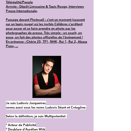
Téléréalité/People
Arrivée : Dépôt Limousine & Tapis Rouge, Interviews
Presse Internationale,
Passage devant Photocall : c’est un moment (souvent
sur un tapis rouge) où les invités Célèbres s’arrêtent
pour poser et se faire prendre en photo par les
photographes de presse. Très simple : on sourit, on
pose, on fait des photos officielles de l’événement !
En présence : Chérie 25, TF1, NHK, Rai 1, Rai 2, Abaca
Press, ...
Je suis Ludovic Jacquemer,
connu aussi sous les noms Ludovic Séant et Créagône.
Selon la définition, je suis Multipotentiel :
° Acteur de Publicité
° Doublure d'Aurélien Wiik