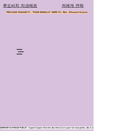
루도비치 자크메르
저에게 연락
PROCHAIN PASSAGE TV : "PASSE MURAILLE" (SERIE TV) - Rôle : Silhouette Parlante
DERNIER OUVRAGE PUBLIÉ : Copain-Copain Cherche des Amis (Livre pour les tout-petits, dès 3 ans)