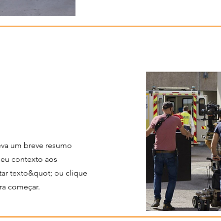
reva um breve resumo
seu contexto aos
tar texto&quot; ou clique
ara começar.