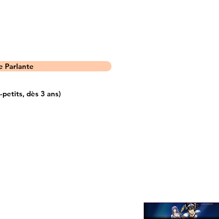
 Parlante
etits, dès 3 ans)