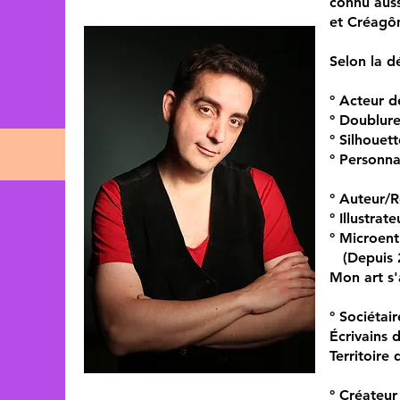
connu auss
et Créagô
Selon la dé
° Acteur d
° Doublure
° Silhouett
° Personnal
° Auteur/
° Illustrat
° Microen
(Depuis 
Mon art s'
° Sociétai
Écrivains 
Territoire 
° Créateur