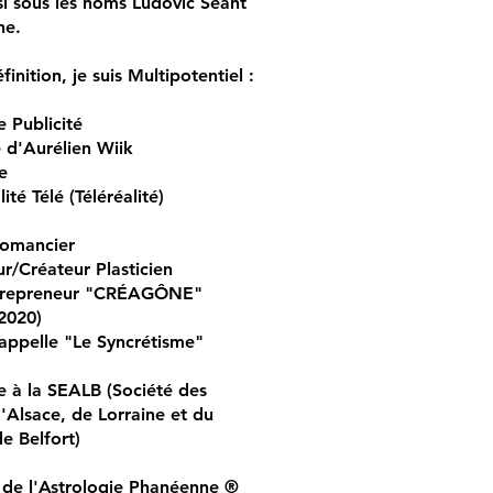
i sous les noms Ludovic Séant
ne.
finition, je suis Multipotentiel :
e Publicité
 d'Aurélien Wiik
e
ité Télé (Téléréalité)
Romancier
eur/Créateur Plasticien
trepreneur "CRÉAGÔNE"
2020)
appelle "Le Syncrétisme"
re à la SEALB (Société des
d'Alsace, de Lorraine et du
de Belfort)
 de l'Astrologie Phanéenne ®