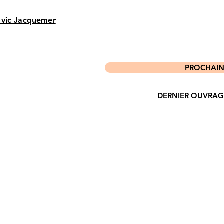
vic Jacquemer
PROCHAIN P
DERNIER OUVRAGE P