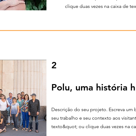
clique duas vezes na caixa de te
2
Polu, uma história
Descrição do seu projeto. Escreva um 
seu trabalho e seu contexto aos visitan
texto&quot; ou clique duas vezes na ca