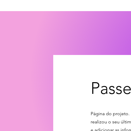
Passe
Página do projeto. 
realizou o seu últi
e adicionar as inf