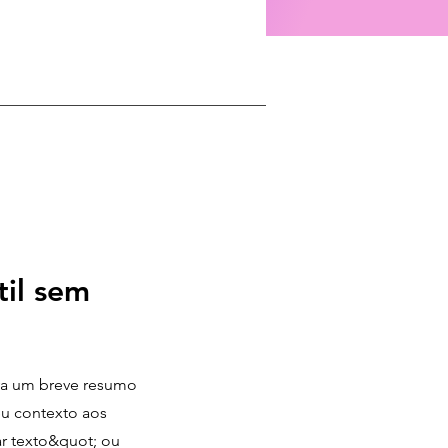
til sem
eva um breve resumo
eu contexto aos
ar texto&quot; ou