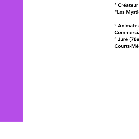
° Créateur
"Les Myst
° Animate
Commercia
° Juré (78
Courts-Mé