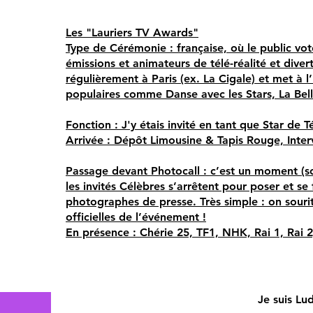
Les "Lauriers TV Awards"
Type de Cérémonie : française, où le public vo
émissions et animateurs de télé-réalité et divert
régulièrement à Paris (ex. La Cigale) et met à
populaires comme Danse avec les Stars, La Bel
Fonction : J'y étais invité en tant que Star de T
Arrivée : Dépôt Limousine & Tapis Rouge, Inter
Passage devant Photocall : c’est un moment (so
les invités Célèbres s’arrêtent pour poser et se
photographes de presse. Très simple : on souri
officielles de l’événement !
En présence : Chérie 25, TF1, NHK, Rai 1, Rai 2
Je suis Lu