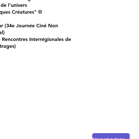
 de l'univers
iques Créatures" ©
ur (34e Journée Ciné Non
l)
e Rencontres Interrégionales de
trages)