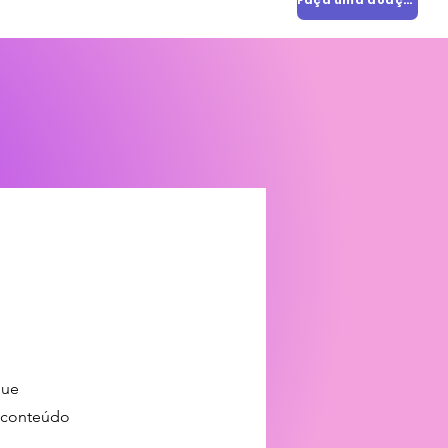
Faça uma doação
que
u conteúdo