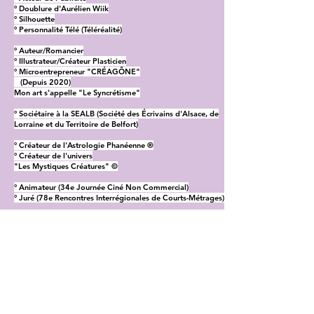
° Doublure d'Aurélien Wiik
° Silhouette
° Personnalité Télé (Téléréalité)
° Auteur/Romancier
° Illustrateur/Créateur Plasticien
° Microentrepreneur "CRÉAGÔNE"
(Depuis 2020)
Mon art s'appelle "Le Syncrétisme"
° Sociétaire à la SEALB (Société des Écrivains d'Alsace, de
Lorraine et du Territoire de Belfort)
° Créateur de l'Astrologie Phanéenne ®
° Créateur de l'univers
"Les Mystiques Créatures" ©
° Animateur (34e Journée Ciné Non Commercial)
° Juré (78e Rencontres Interrégionales de Courts-Métrages)