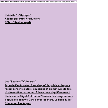
DERNIER OUVRAGE PUBLIÉ : Copain-Copain Cherche des Amis (Livre pour les tout-petits, dès 3 ans)
Publicité "L'Optique"
Réalisé par Infini Productions
Rôle : Client Interpelé
Les "Lauriers TV Awards"
Type de Cérémonie : française, où le public vote pour
récompenser les Stars, émissions et animateurs de télé-
réalité et divertissement. Elle se tient régulièrement à
Paris (ex. La Cigale) et met à l’honneur les programmes
populaires comme Danse avec les Stars, La Belle & Ses
Princes ou Les Anges.