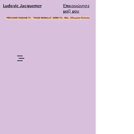
Ludovic Jacquemer
Επικοινώνησε
μαζί μου
PROCHAIN PASSAGE TV : "PASSE MURAILLE" (SERIE TV) - Rôle : Silhouette Parlante