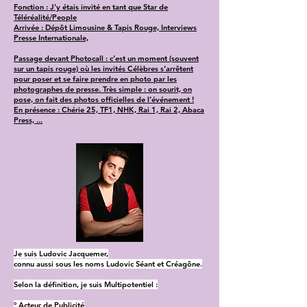
Fonction : J'y étais invité en tant que Star de
Téléréalité/People
Arrivée : Dépôt Limousine & Tapis Rouge, Interviews
Presse Internationale,
Passage devant Photocall : c’est un moment (souvent
sur un tapis rouge) où les invités Célèbres s’arrêtent
pour poser et se faire prendre en photo par les
photographes de presse. Très simple : on sourit, on
pose, on fait des photos officielles de l’événement !
En présence : Chérie 25, TF1, NHK, Rai 1, Rai 2, Abaca
Press, ...
Je suis Ludovic Jacquemer,
connu aussi sous les noms Ludovic Séant et Créagône.
Selon la définition, je suis Multipotentiel :
° Acteur de Publicité