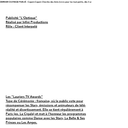
DERNIER OUVRAGE PUBLIÉ : Copain-Copain Cherche des Amis (Livre pour les tout-petits, dès 3 ans)
Publicité "L'Optique"
Réalisé par Infini Productions
Rôle : Client Interpelé
Les "Lauriers TV Awards"
Type de Cérémonie : française, où le public vote pour
récompenser les Stars, émissions et animateurs de télé-
réalité et divertissement. Elle se tient régulièrement à
Paris (ex. La Cigale) et met à l’honneur les programmes
populaires comme Danse avec les Stars, La Belle & Ses
Princes ou Les Anges.