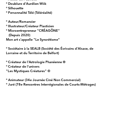
° Doublure d'Aurélien Wiik
° Silhouette
° Personnalité Télé (Téléréalité)
° Auteur/Romancier
° Illustrateur/Créateur Plasticien
° Microentrepreneur "CRÉAGÔNE"
(Depuis 2020)
Mon art s'appelle "Le Syncrétisme"
° Sociétaire à la SEALB (Société des Écrivains d'Alsace, de
Lorraine et du Territoire de Belfort)
° Créateur de l'Astrologie Phanéenne ®
° Créateur de l'univers
"Les Mystiques Créatures" ©
° Animateur (34e Journée Ciné Non Commercial)
° Juré (78e Rencontres Interrégionales de Courts-Métrages)