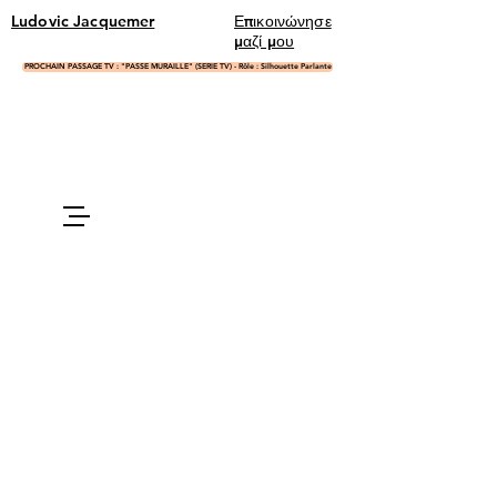
Ludovic Jacquemer
Επικοινώνησε
μαζί μου
PROCHAIN PASSAGE TV : "PASSE MURAILLE" (SERIE TV) - Rôle : Silhouette Parlante