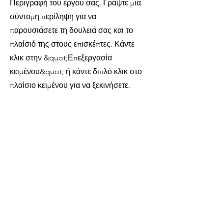
Περιγραφή του έργου σας. Γράψτε μια
σύντομη περίληψη για να
παρουσιάσετε τη δουλειά σας και το
πλαίσιό της στους επισκέπτες. Κάντε
κλικ στην &quot;Επεξεργασία
κειμένου&quot; ή κάντε διπλό κλικ στο
πλαίσιο κειμένου για να ξεκινήσετε.
02
όνομα του έργου