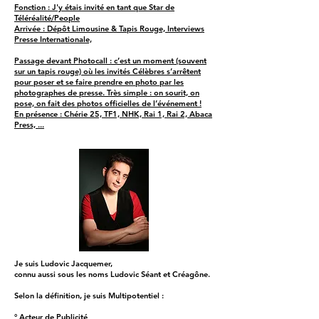
Fonction : J'y étais invité en tant que Star de
Téléréalité/People
Arrivée : Dépôt Limousine & Tapis Rouge, Interviews
Presse Internationale,
Passage devant Photocall : c’est un moment (souvent
sur un tapis rouge) où les invités Célèbres s’arrêtent
pour poser et se faire prendre en photo par les
photographes de presse. Très simple : on sourit, on
pose, on fait des photos officielles de l’événement !
En présence : Chérie 25, TF1, NHK, Rai 1, Rai 2, Abaca
Press, ...
Je suis Ludovic Jacquemer,
connu aussi sous les noms Ludovic Séant et Créagône.
Selon la définition, je suis Multipotentiel :
° Acteur de Publicité