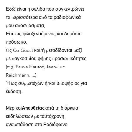
Εδώ είναι η σελίδα που συγκεντρώνει
τα περισσότερα από τα ραδιοφωνικά
μου αποσπάσματα,
Είτε ως φιλοξενούμενος και δημόσιο
πρόσωπο,
Ως Co-Guest και/ή μεταδίδονται μαζί
με παγκοσμίου φήμης προσωπικότητες,
(π.χ. Fauve Hautot, Jean-Luc
Reichmann, ...)
Ή ως συμμετέχων ή/και υποψήφιος για
έκδοση.
Μερικοί
Απευθείας
κατά τη διάρκεια
εκδηλώσεων με ταυτόχρονη
αναμετάδοση στο Ραδιόφωνο.