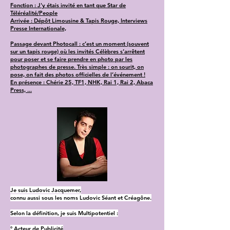
Fonction : J'y étais invité en tant que Star de
Téléréalité/People
Arrivée : Dépôt Limousine & Tapis Rouge, Interviews
Presse Internationale,
Passage devant Photocall : c’est un moment (souvent
sur un tapis rouge) où les invités Célèbres s’arrêtent
pour poser et se faire prendre en photo par les
photographes de presse. Très simple : on sourit, on
pose, on fait des photos officielles de l’événement !
En présence : Chérie 25, TF1, NHK, Rai 1, Rai 2, Abaca
Press, ...
Je suis Ludovic Jacquemer,
connu aussi sous les noms Ludovic Séant et Créagône.
Selon la définition, je suis Multipotentiel :
° Acteur de Publicité