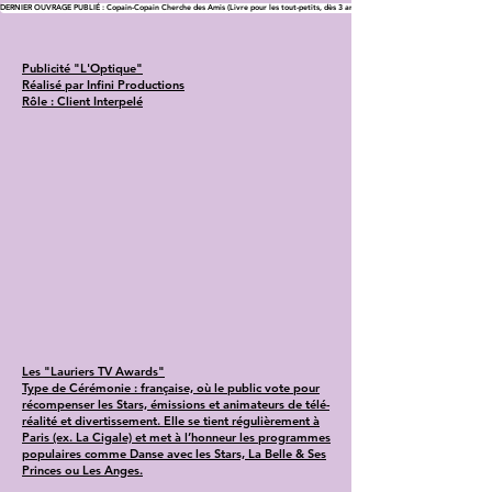
DERNIER OUVRAGE PUBLIÉ : Copain-Copain Cherche des Amis (Livre pour les tout-petits, dès 3 ans)
Publicité "L'Optique"
Réalisé par Infini Productions
Rôle : Client Interpelé
Les "Lauriers TV Awards"
Type de Cérémonie : française, où le public vote pour
récompenser les Stars, émissions et animateurs de télé-
réalité et divertissement. Elle se tient régulièrement à
Paris (ex. La Cigale) et met à l’honneur les programmes
populaires comme Danse avec les Stars, La Belle & Ses
Princes ou Les Anges.