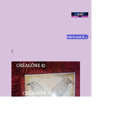
Κάντε μια δωρεά
SKU: ILLPLHEM1
HUGIN & MUGIN