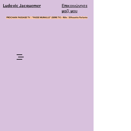
Ludovic Jacquemer
Επικοινώνησε
μαζί μου
PROCHAIN PASSAGE TV : "PASSE MURAILLE" (SERIE TV) - Rôle : Silhouette Parlante