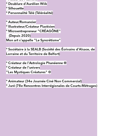
° Doublure d'Aurélien Wiik
° Silhouette
° Personnalité Télé (Téléréalité)
° Auteur/Romancier
° Illustrateur/Créateur Plasticien
° Microentrepreneur "CRÉAGÔNE"
(Depuis 2020)
Mon art s'appelle "Le Syncrétisme"
° Sociétaire à la SEALB (Société des Écrivains d'Alsace, de
Lorraine et du Territoire de Belfort)
° Créateur de l'Astrologie Phanéenne ®
° Créateur de l'univers
"Les Mystiques Créatures" ©
° Animateur (34e Journée Ciné Non Commercial)
° Juré (78e Rencontres Interrégionales de Courts-Métrages)