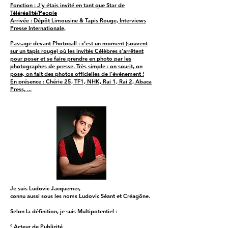
Fonction : J'y étais invité en tant que Star de
Téléréalité/People
Arrivée : Dépôt Limousine & Tapis Rouge, Interviews
Presse Internationale,
Passage devant Photocall : c’est un moment (souvent
sur un tapis rouge) où les invités Célèbres s’arrêtent
pour poser et se faire prendre en photo par les
photographes de presse. Très simple : on sourit, on
pose, on fait des photos officielles de l’événement !
En présence : Chérie 25, TF1, NHK, Rai 1, Rai 2, Abaca
Press, ...
Je suis Ludovic Jacquemer,
connu aussi sous les noms Ludovic Séant et Créagône.
Selon la définition, je suis Multipotentiel :
° Acteur de Publicité