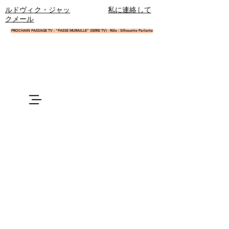
ルドヴィク・ジャッ
私に連絡して
クメール
PROCHAIN PASSAGE TV : "PASSE MURAILLE" (SERIE TV) - Rôle : Silhouette Parlante