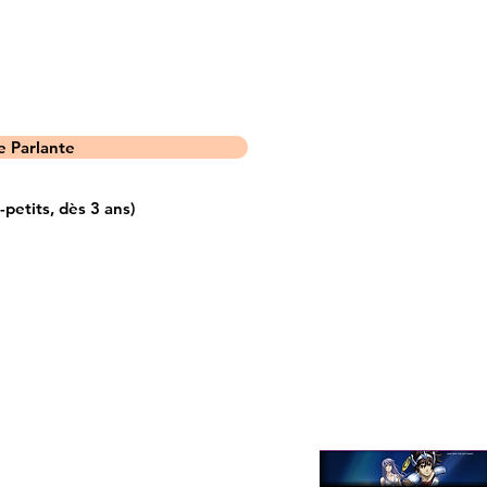
 Parlante
etits, dès 3 ans)