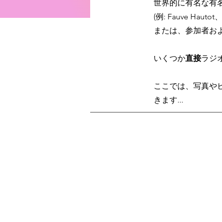
世界的に有名な有
(例: Fauve Hautot、
または、参加者お
いくつか
直接
ラジ
ここでは、写真や
きます...