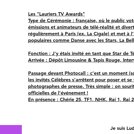
Les "Lauriers TV Awards"
Type de Cérémonie : française, où le public vo
émissions et animateurs de télé-réalité et divert
régulièrement à Paris (ex. La Cigale) et met à
populaires comme Danse avec les Stars, La Bel
Fonction : J'y étais invité en tant que Star de T
Arrivée : Dépôt Limousine & Tapis Rouge, Inter
Passage devant Photocall : c’est un moment (so
les invités Célèbres s’arrêtent pour poser et se
photographes de presse. Très simple : on souri
officielles de l’événement !
En présence : Chérie 25, TF1, NHK, Rai 1, Rai 2
Je suis Lu