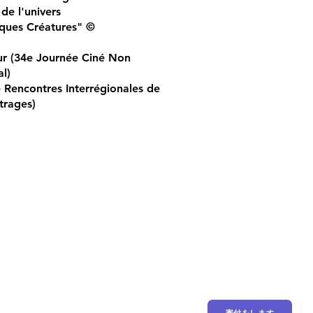
 de l'univers
iques Créatures" ©
ur (34e Journée Ciné Non
l)
e Rencontres Interrégionales de
trages)