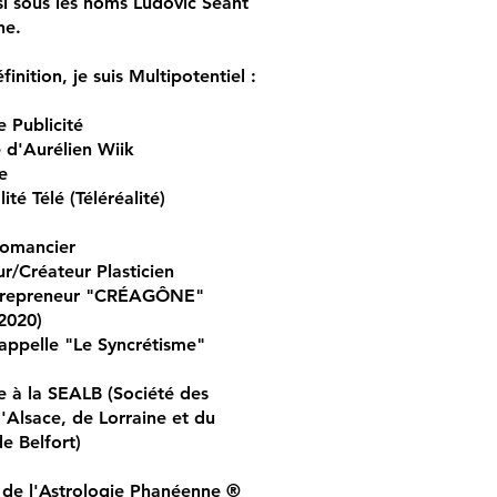
i sous les noms Ludovic Séant
ne.
finition, je suis Multipotentiel :
e Publicité
 d'Aurélien Wiik
e
ité Télé (Téléréalité)
Romancier
eur/Créateur Plasticien
trepreneur "CRÉAGÔNE"
2020)
appelle "Le Syncrétisme"
re à la SEALB (Société des
d'Alsace, de Lorraine et du
de Belfort)
 de l'Astrologie Phanéenne ®