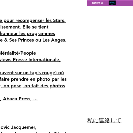
te pour récompenser les Stars,
issement. Elle se tient
 l’honneur les programmes
le & Ses Princes ou Les Anges.
éléréalité/People
views Presse Internationale,
uvent sur un tapis rouge) où
 faire prendre en photo par les
t, on pose, on fait des photos
, Abaca Press, ...
私に連絡して
dovic Jacquemer,