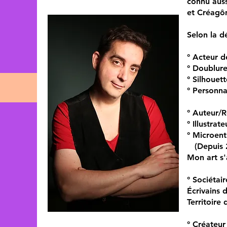
connu auss
et Créagô
Selon la dé
° Acteur d
° Doublure
° Silhouett
° Personnal
° Auteur/
° Illustrat
° Microen
(Depuis 
Mon art s'
° Sociétai
Écrivains 
Territoire 
° Créateur