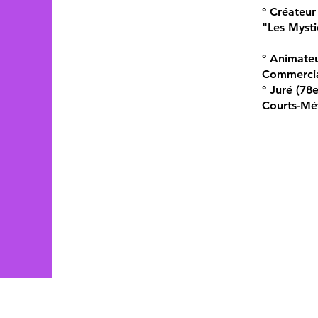
° Créateur
"Les Myst
° Animate
Commercia
° Juré (78
Courts-Mé