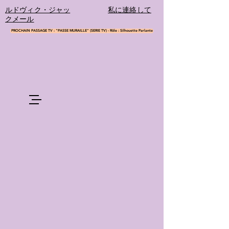
ルドヴィク・ジャッ
私に連絡して
クメール
PROCHAIN PASSAGE TV : "PASSE MURAILLE" (SERIE TV) - Rôle : Silhouette Parlante