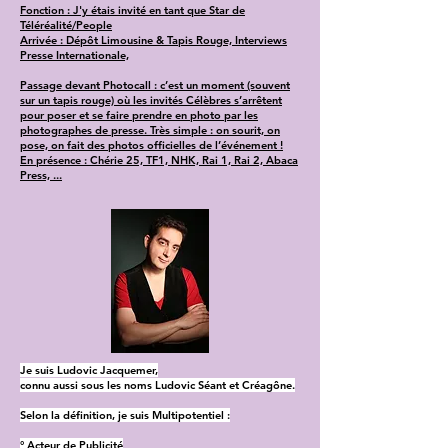
Fonction : J'y étais invité en tant que Star de
Téléréalité/People
Arrivée : Dépôt Limousine & Tapis Rouge, Interviews
Presse Internationale,
Passage devant Photocall : c’est un moment (souvent
sur un tapis rouge) où les invités Célèbres s’arrêtent
pour poser et se faire prendre en photo par les
photographes de presse. Très simple : on sourit, on
pose, on fait des photos officielles de l’événement !
En présence : Chérie 25, TF1, NHK, Rai 1, Rai 2, Abaca
Press, ...
Je suis Ludovic Jacquemer,
connu aussi sous les noms Ludovic Séant et Créagône.
Selon la définition, je suis Multipotentiel :
° Acteur de Publicité