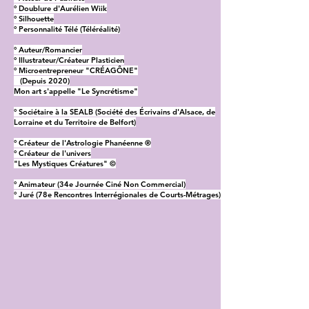
° Doublure d'Aurélien Wiik
° Silhouette
° Personnalité Télé (Téléréalité)
° Auteur/Romancier
° Illustrateur/Créateur Plasticien
° Microentrepreneur "CRÉAGÔNE"
(Depuis 2020)
Mon art s'appelle "Le Syncrétisme"
° Sociétaire à la SEALB (Société des Écrivains d'Alsace, de
Lorraine et du Territoire de Belfort)
° Créateur de l'Astrologie Phanéenne ®
° Créateur de l'univers
"Les Mystiques Créatures" ©
° Animateur (34e Journée Ciné Non Commercial)
° Juré (78e Rencontres Interrégionales de Courts-Métrages)