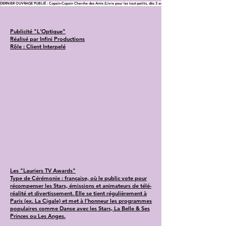
DERNIER OUVRAGE PUBLIÉ : Copain-Copain Cherche des Amis (Livre pour les tout-petits, dès 3 ans)
Publicité "L'Optique"
Réalisé par Infini Productions
Rôle : Client Interpelé
Les "Lauriers TV Awards"
Type de Cérémonie : française, où le public vote pour
récompenser les Stars, émissions et animateurs de télé-
réalité et divertissement. Elle se tient régulièrement à
Paris (ex. La Cigale) et met à l’honneur les programmes
populaires comme Danse avec les Stars, La Belle & Ses
Princes ou Les Anges.