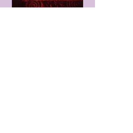
SKU： ILLPLOURN
OUROBOROS
NOIR
通
セ
 €15.00 
€10.00
常
ー
価
ル
数量
*
格
価
格
カートに追加する
L'Ouroboros est un animal
fabuleux et mythologique qu'on
retrouve dans certaines