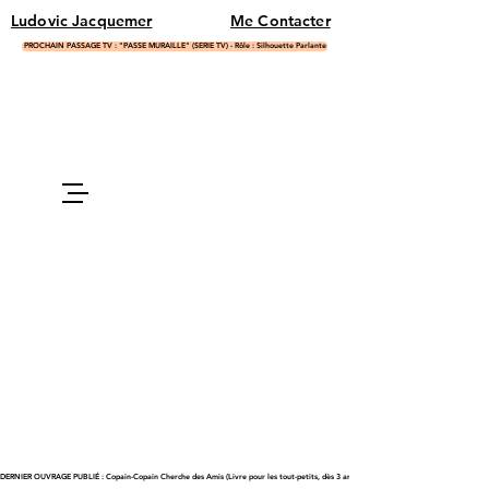
Ludovic Jacquemer
Me Contacter
PROCHAIN PASSAGE TV : "PASSE MURAILLE" (SERIE TV) - Rôle : Silhouette Parlante
DERNIER OUVRAGE PUBLIÉ : Copain-Copain Cherche des Amis (Livre pour les tout-petits, dès 3 ans)