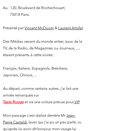
Au : 120, Boulevard de Rochechouart;
75018 Paris.
Présenté par
Vincent McDoom
&
Laurent Artufel
Des Médias venant du monde entier, issus de la
TV, de la Radio, de Magazines ou Journaux, ...,
étaient présents à cette soirée :
Français, Italiens, Espagnols, Brésiliens,
Japonais, Chinois, ...
Au départ, comme certains autres, j'ai fait une
arrivée remarquée sur
Tapis Rouge
et via une voiture prévue pour
VIP
.
Mon passage s'est réalisé derrière Mr
Jean-
Pierre Castaldi
, (avec qui j'ai pu un peu parlé, vu
qu'après lui avoir dit bonjour, mon visage lui