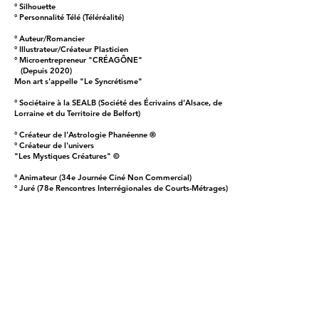
° Silhouette
° Personnalité Télé (Téléréalité)
° Auteur/Romancier
° Illustrateur/Créateur Plasticien
° Microentrepreneur "CRÉAGÔNE"
(Depuis 2020)
Mon art s'appelle "Le Syncrétisme"
° Sociétaire à la SEALB (Société des Écrivains d'Alsace, de
Lorraine et du Territoire de Belfort)
° Créateur de l'Astrologie Phanéenne ®
° Créateur de l'univers
"Les Mystiques Créatures" ©
° Animateur (34e Journée Ciné Non Commercial)
° Juré (78e Rencontres Interrégionales de Courts-Métrages)