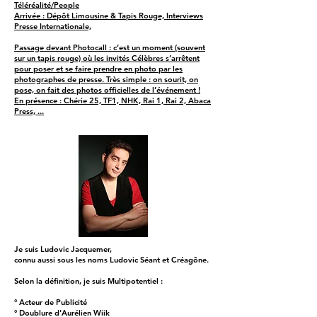
Téléréalité/People
Arrivée : Dépôt Limousine & Tapis Rouge, Interviews
Presse Internationale,
Passage devant Photocall : c’est un moment (souvent
sur un tapis rouge) où les invités Célèbres s’arrêtent
pour poser et se faire prendre en photo par les
photographes de presse. Très simple : on sourit, on
pose, on fait des photos officielles de l’événement !
En présence : Chérie 25, TF1, NHK, Rai 1, Rai 2, Abaca
Press, ...
Je suis Ludovic Jacquemer,
connu aussi sous les noms Ludovic Séant et Créagône.
Selon la définition, je suis Multipotentiel :
° Acteur de Publicité
° Doublure d'Aurélien Wiik