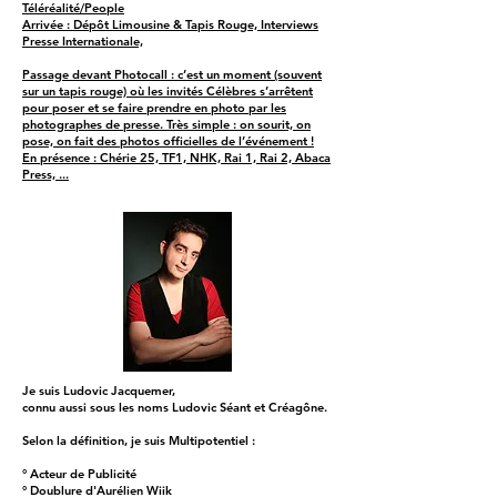
Téléréalité/People
Arrivée : Dépôt Limousine & Tapis Rouge, Interviews
Presse Internationale,
Passage devant Photocall : c’est un moment (souvent
sur un tapis rouge) où les invités Célèbres s’arrêtent
pour poser et se faire prendre en photo par les
photographes de presse. Très simple : on sourit, on
pose, on fait des photos officielles de l’événement !
En présence : Chérie 25, TF1, NHK, Rai 1, Rai 2, Abaca
Press, ...
Je suis Ludovic Jacquemer,
connu aussi sous les noms Ludovic Séant et Créagône.
Selon la définition, je suis Multipotentiel :
° Acteur de Publicité
° Doublure d'Aurélien Wiik