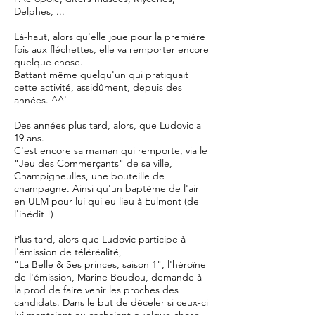
Delphes, ...
Là-haut, alors qu'elle joue pour la première
fois aux fléchettes, elle va remporter encore
quelque chose.
Battant même quelqu'un qui pratiquait
cette activité, assidûment, depuis des
années. ^^'
Des années plus tard, alors, que Ludovic a
19 ans.
C'est encore sa maman qui remporte, via le
"Jeu des Commerçants" de sa ville,
Champigneulles, une bouteille de
champagne. Ainsi qu'un baptême de l'air
en ULM pour lui qui eu lieu à Eulmont (de
l'inédit !)
Plus tard, alors que Ludovic participe à
l'émission de téléréalité,
"
La Belle & Ses princes, saison 1
", l'héroïne
de l'émission, Marine Boudou, demande à
la prod de faire venir les proches des
candidats. Dans le but de déceler si ceux-ci