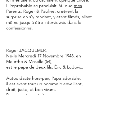
lui mentaient ou cachaient quelque chose.
L'improbable se produisit. Vu que
mes
Parents, Roger & Pauline
, créèrent la
surprise en s'y rendant, y étant filmés, allant
même jusqu'à être interviewés dans le
confessionnal.
Roger JACQUEMER,
Né-le Mercredi 17 Novembre 1948, en
Meurthe & Moselle (54),
est le papa de deux fils, Éric & Ludovic.
Autodidacte hors-pair, Papa adorable,
il est avant tout un homme bienveillant,
droit, juste, et bon vivant.
Personne très intuitive.
Au cours de sa vie,il a su se démarquer au
sein de plusieurs professions et activités.
Concernant les professions,
Il a fait,
Livreur,
Déménageur,