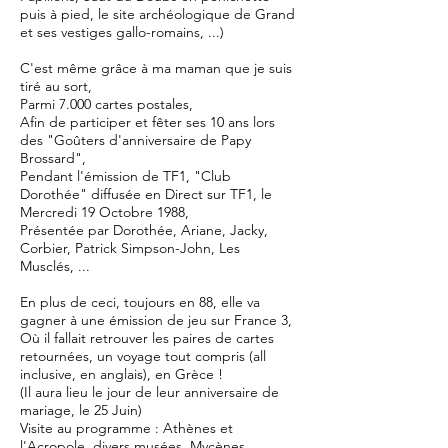
puis à pied, le site archéologique de Grand
et ses vestiges gallo-romains, ...)
C'est même grâce à ma maman que je suis
tiré au sort,
Parmi 7.000 cartes postales,
Afin de participer et fêter ses 10 ans lors
des "Goûters d'anniversaire de Papy
Brossard",
Pendant l'émission de TF1, "Club
Dorothée" diffusée en Direct sur TF1, le
Mercredi 19 Octobre 1988,
Présentée par Dorothée, Ariane, Jacky,
Corbier, Patrick Simpson-John, Les
Musclés, ...
En plus de ceci, toujours en 88, elle va
gagner à une émission de jeu sur France 3,
Où il fallait retrouver les paires de cartes
retournées, un voyage tout compris (all
inclusive, en anglais), en Grèce !
(Il aura lieu le jour de leur anniversaire de
mariage, le 25 Juin)
Visite au programme : Athènes et
l'Acropole, divers musées, Mycènes,