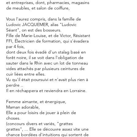
et entreprises, dont, pharmacies, magasins
de meubles, et salon de coiffure,
Vous l'aurez compris, dans la famille de
Ludovic JACQUEMER, alias "Ludovic
Séant", on est des bosseurs.
Fille de Marie-Louise, et de Victor, Résistant
FFI, Électricien de formation, qui s'évadera
par 4 fois,
dont deux fois évadé d'un stalag basé en
forêt noire, il se voit dans l'obligation de
sauter dans le Rhin avec un lot de tonneau
vides attachés par plusieurs ceintures de
cuir liées entre elles.
Vu qu'il était poursuivi et n'avait plus rien à
perdre ..
Il en réchappera et reviendra en Lorraine.
Femme aimante, et énergique,
Maman adorable,
Elle a pour loisirs de jouer à plein de
choses.
(concours divers et variés, "grattes
grattes", ... Elle se découvre assez vite une
chance bordées d'intuitions qui sortent de