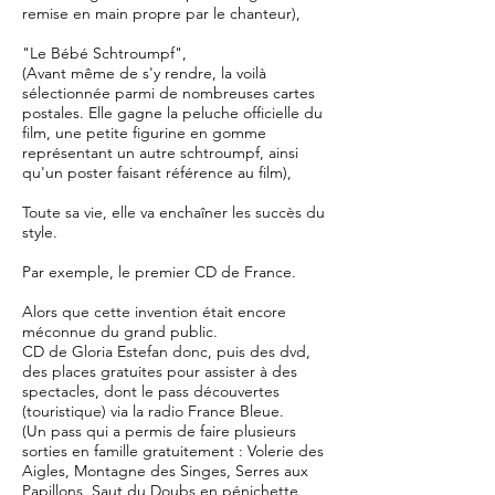
remise en main propre par le chanteur),
"Le Bébé Schtroumpf",
(Avant même de s'y rendre, la voilà
sélectionnée parmi de nombreuses cartes
postales.
Elle gagne la peluche officielle du
film, une petite figurine en gomme
représentant un autre schtroumpf, ainsi
qu'un poster faisant référence au film),
Toute sa vie, elle va enchaîner les succès du
style.
Par exemple, le premier CD de France.
Alors que cette invention était encore
méconnue du grand public.
CD de Gloria Estefan donc, puis des dvd,
des places gratuites pour assister à des
spectacles, dont le pass découvertes
(touristique) via la radio France Bleue.
(Un pass qui a permis de faire plusieurs
sorties en famille gratuitement : Volerie des
Aigles, Montagne des Singes, Serres aux
Papillons, Saut du Doubs en pénichette