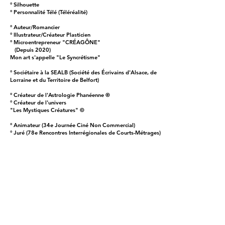
° Silhouette
° Personnalité Télé (Téléréalité)
° Auteur/Romancier
° Illustrateur/Créateur Plasticien
° Microentrepreneur "CRÉAGÔNE"
(Depuis 2020)
Mon art s'appelle "Le Syncrétisme"
° Sociétaire à la SEALB (Société des Écrivains d'Alsace, de
Lorraine et du Territoire de Belfort)
° Créateur de l'Astrologie Phanéenne ®
° Créateur de l'univers
"Les Mystiques Créatures" ©
° Animateur (34e Journée Ciné Non Commercial)
° Juré (78e Rencontres Interrégionales de Courts-Métrages)