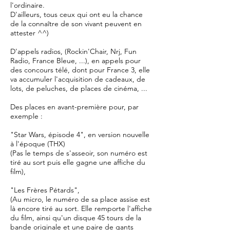
l'ordinaire.
D'ailleurs, tous ceux qui ont eu la chance
de la connaître de son vivant peuvent en
attester ^^)
D'appels radios, (Rockin'Chair, Nrj, Fun
Radio, France Bleue, ...), en appels pour
des concours télé, dont pour France 3,
elle
va accumuler l'acquisition de cadeaux, de
lots, de peluches, de places de cinéma, ...
Des places en avant-première pour, par
exemple :
"Star Wars, épisode 4", en version nouvelle
à l'époque (THX)
(Pas le temps de s'asseoir, son numéro est
tiré au sort puis elle gagne une affiche du
film),
"Les Frères Pétards",
(Au micro, le numéro de sa place assise est
là encore tiré au sort. Elle remporte l'affiche
du film, ainsi qu'un disque 45 tours de la
bande originale et une paire de gants