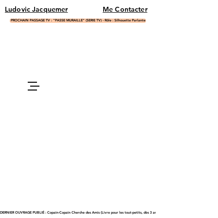
Ludovic Jacquemer
Me Contacter
PROCHAIN PASSAGE TV : "PASSE MURAILLE" (SERIE TV) - Rôle : Silhouette Parlante
DERNIER OUVRAGE PUBLIÉ : Copain-Copain Cherche des Amis (Livre pour les tout-petits, dès 3 ans)