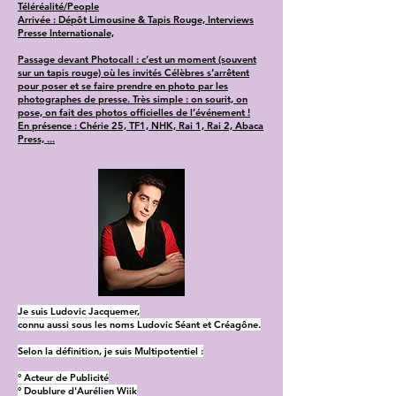
Téléréalité/People
Arrivée : Dépôt Limousine & Tapis Rouge, Interviews
Presse Internationale,
Passage devant Photocall : c’est un moment (souvent
sur un tapis rouge) où les invités Célèbres s’arrêtent
pour poser et se faire prendre en photo par les
photographes de presse. Très simple : on sourit, on
pose, on fait des photos officielles de l’événement !
En présence : Chérie 25, TF1, NHK, Rai 1, Rai 2, Abaca
Press, ...
Je suis Ludovic Jacquemer,
connu aussi sous les noms Ludovic Séant et Créagône.
Selon la définition, je suis Multipotentiel :
° Acteur de Publicité
° Doublure d'Aurélien Wiik