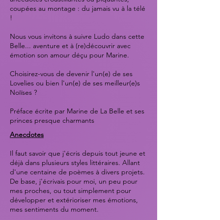
coupées au montage : du jamais vu à la télé
!
Nous vous invitons à suivre Ludo dans cette
Belle... aventure et à (re)découvrir avec
émotion son amour déçu pour Marine.
Choisirez-vous de devenir l'un(e) de ses
Lovelies ou bien l'un(e) de ses meilleur(e)s
Noïïses ?
Préface écrite par Marine de La Belle et ses
princes presque charmants
Anecdotes
Il faut savoir que j'écris depuis tout jeune et
déjà dans plusieurs styles littéraires. Allant
d'une centaine de poèmes à divers projets.
De base, j'écrivais pour moi, un peu pour
mes proches, ou tout simplement pour
développer et extérioriser mes émotions,
mes sentiments du moment.