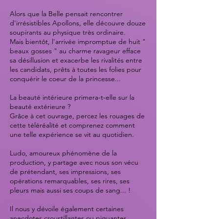
Alors que la Belle pensait rencontrer
d'irrésistibles Apollons, elle découvre douze
soupirants au physique très ordinaire.
Mais bientôt, l'arrivée impromptue de huit "
beaux gosses " au charme ravageur efface
sa désillusion et exacerbe les rivalités entre
les candidats, prêts à toutes les folies pour
conquérir le coeur de la princesse...
La beauté intérieure primera-t-elle sur la
beauté extérieure ?
Grâce à cet ouvrage, percez les rouages de
cette téléréalité et comprenez comment
une telle expérience se vit au quotidien.
Ludo, amoureux phénomène de la
production, y partage avec nous son vécu
de prétendant, ses impressions, ses
opérations remarquables, ses rires, ses
pleurs mais aussi ses coups de sang... !
Il nous y dévoile également certaines
anecdotes croustillantes ou piquantes,