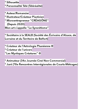
° Silhouette
° Personnalité Télé (Téléréalité)
° Auteur/Romancier
° Illustrateur/Créateur Plasticien
° Microentrepreneur "CRÉAGÔNE"
(Depuis 2020)
Mon art s'appelle "Le Syncrétisme"
° Sociétaire à la SEALB (Société des Écrivains d'Alsace, de
Lorraine et du Territoire de Belfort)
° Créateur de l'Astrologie Phanéenne ®
° Créateur de l'univers
"Les Mystiques Créatures" ©
° Animateur (34e Journée Ciné Non Commercial)
° Juré (78e Rencontres Interrégionales de Courts-Métrages)