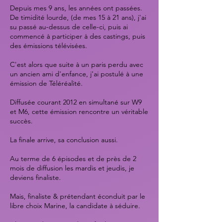
Depuis mes 9 ans, les années ont passées.
De timidité lourde, (de mes 15 à 21 ans), j'ai
su passé au-dessus de celle-ci, puis ai
commencé à participer à des castings, puis
des émissions télévisées.
C'est alors que suite à un paris perdu avec
un ancien ami d'enfance, j'ai postulé à une
émission de Téléréalité.
Diffusée courant 2012 en simultané sur W9
et M6, cette émission rencontre un véritable
succès.
La finale arrive, sa conclusion aussi.
Au terme de 6 épisodes et de près de 2
mois de diffusion les mardis et jeudis, je
deviens finaliste.
Mais, finaliste & prétendant éconduit par le
libre choix Marine, la candidate à séduire.