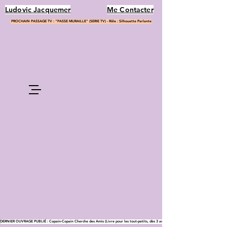
Ludovic Jacquemer
Me Contacter
PROCHAIN PASSAGE TV : "PASSE MURAILLE" (SERIE TV) - Rôle : Silhouette Parlante
DERNIER OUVRAGE PUBLIÉ : Copain-Copain Cherche des Amis (Livre pour les tout-petits, dès 3 ans)