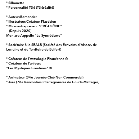
° Silhouette
° Personnalité Télé (Téléréalité)
° Auteur/Romancier
° Illustrateur/Créateur Plasticien
° Microentrepreneur "CRÉAGÔNE"
(Depuis 2020)
Mon art s'appelle "Le Syncrétisme"
° Sociétaire à la SEALB (Société des Écrivains d'Alsace, de
Lorraine et du Territoire de Belfort)
° Créateur de l'Astrologie Phanéenne ®
° Créateur de l'univers
"Les Mystiques Créatures" ©
° Animateur (34e Journée Ciné Non Commercial)
° Juré (78e Rencontres Interrégionales de Courts-Métrages)