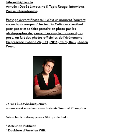
Téléréalité/People
Arrivée : Dépôt Limousine & Tapis Rouge, Interviews
Presse Internationale,
Passage devant Photocall : c’est un moment (souvent
sur un tapis rouge) où les invités Célèbres s’arrêtent
pour poser et se faire prendre en photo par les
photographes de presse. Très simple : on sourit, on
pose, on fait des photos officielles de l’événement !
En présence : Chérie 25, TF1, NHK, Rai 1, Rai 2, Abaca
Press, ...
Je suis Ludovic Jacquemer,
connu aussi sous les noms Ludovic Séant et Créagône.
Selon la définition, je suis Multipotentiel :
° Acteur de Publicité
° Doublure d'Aurélien Wiik