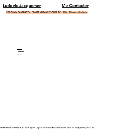
Ludovic Jacquemer
Me Contacter
PROCHAIN PASSAGE TV : "PASSE MURAILLE" (SERIE TV) - Rôle : Silhouette Parlante
DERNIER OUVRAGE PUBLIÉ : Copain-Copain Cherche des Amis (Livre pour les tout-petits, dès 3 ans)