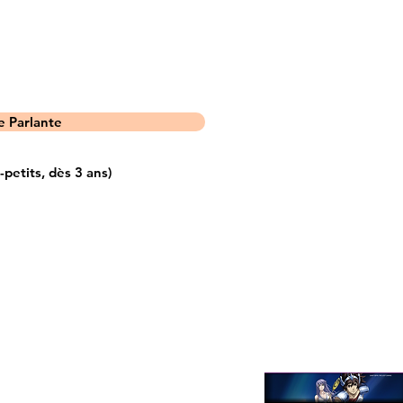
 Parlante
etits, dès 3 ans)