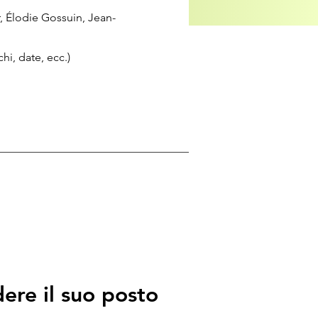
r, Élodie Gossuin, Jean-
i, date, ecc.)
ere il suo posto