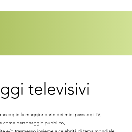
ggi televisivi
raccoglie la maggior parte dei miei passaggi TV,
he come personaggio pubblico,
pite e/o trasmesso insieme a celebrità di fama mondiale,