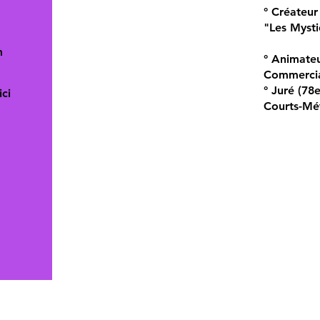
° Créateur
"Les Myst
m
° Animate
Commercia
° Juré (78
ci
Courts-Mé