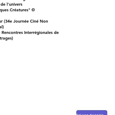
 de l'univers
iques Créatures" ©
ur (34e Journée Ciné Non
l)
e Rencontres Interrégionales de
trages)