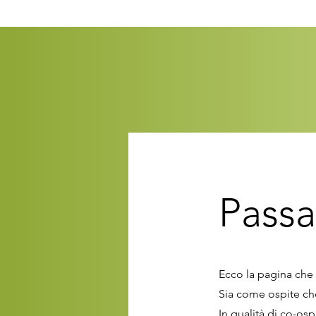
Passa
Ecco la pagina che 
Sia come ospite c
In qualità di co-os