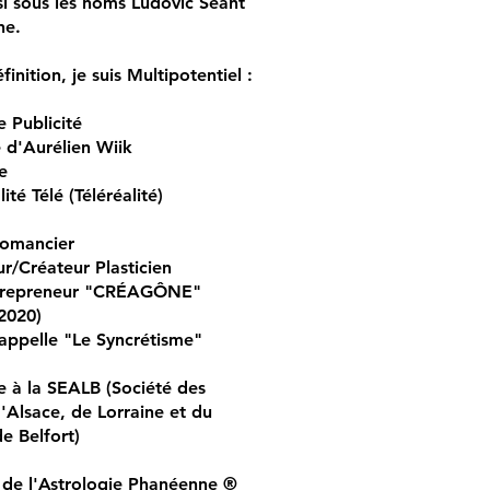
i sous les noms Ludovic Séant
ne.
finition, je suis Multipotentiel :
e Publicité
 d'Aurélien Wiik
e
ité Télé (Téléréalité)
Romancier
eur/Créateur Plasticien
trepreneur "CRÉAGÔNE"
2020)
appelle "Le Syncrétisme"
re à la SEALB (Société des
d'Alsace, de Lorraine et du
de Belfort)
 de l'Astrologie Phanéenne ®