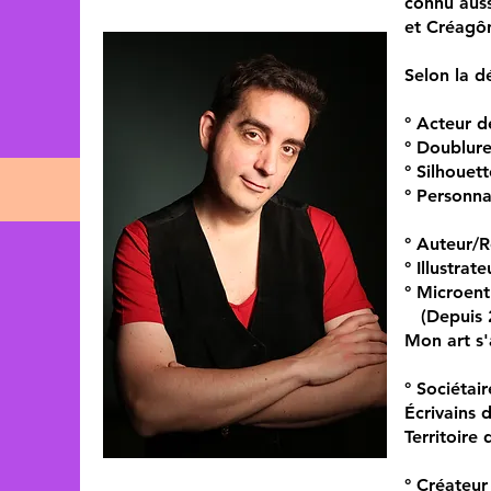
connu auss
et Créagô
Selon la dé
° Acteur d
° Doublure
° Silhouett
° Personnal
° Auteur/
° Illustrat
° Microen
(Depuis 
Mon art s'
° Sociétai
Écrivains 
Territoire 
° Créateur