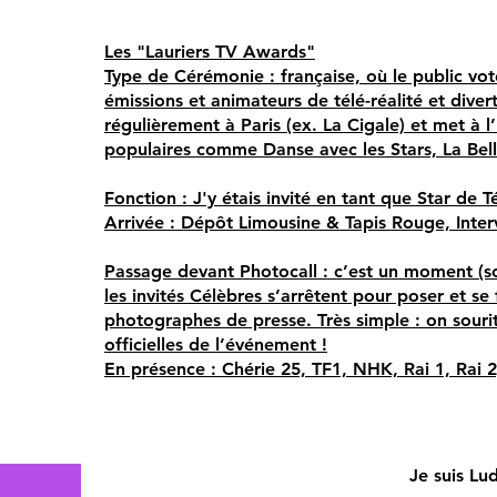
Les "Lauriers TV Awards"
Type de Cérémonie : française, où le public vo
émissions et animateurs de télé-réalité et divert
régulièrement à Paris (ex. La Cigale) et met à
populaires comme Danse avec les Stars, La Bel
Fonction : J'y étais invité en tant que Star de T
Arrivée : Dépôt Limousine & Tapis Rouge, Inter
Passage devant Photocall : c’est un moment (so
les invités Célèbres s’arrêtent pour poser et se
photographes de presse. Très simple : on souri
officielles de l’événement !
En présence : Chérie 25, TF1, NHK, Rai 1, Rai 2
Je suis Lu