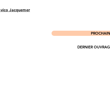
vico Jacquemer
PROCHAIN P
DERNIER OUVRAGE P