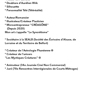
° Doublure d'Aurélien Wiik
° Silhouette
° Personnalité Télé (Téléréalité)
° Auteur/Romancier
° Illustrateur/Créateur Plasticien
° Microentrepreneur "CRÉAGÔNE"
(Depuis 2020)
Mon art s'appelle "Le Syncrétisme"
° Sociétaire à la SEALB (Société des Écrivains d'Alsace, de
Lorraine et du Territoire de Belfort)
° Créateur de l'Astrologie Phanéenne ®
° Créateur de l'univers
"Les Mystiques Créatures" ©
° Animateur (34e Journée Ciné Non Commercial)
° Juré (78e Rencontres Interrégionales de Courts-Métrages)