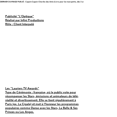
DERNIER OUVRAGE PUBLIÉ : Copain-Copain Cherche des Amis (Livre pour les tout-petits, dès 3 ans)
Publicité "L'Optique"
Réalisé par Infini Productions
Rôle : Client Interpelé
Les "Lauriers TV Awards"
Type de Cérémonie : française, où le public vote pour
récompenser les Stars, émissions et animateurs de télé-
réalité et divertissement. Elle se tient régulièrement à
Paris (ex. La Cigale) et met à l’honneur les programmes
populaires comme Danse avec les Stars, La Belle & Ses
Princes ou Les Anges.