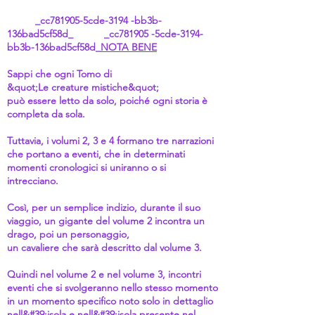
_cc781905-5cde-3194 -bb3b-
136bad5cf58d_ _cc781905 -5cde-3194-
bb3b-136bad5cf58d_
NOTA BENE
Sappi che ogni Tomo di
&quot;Le creature mistiche&quot;
può essere letto da solo, poiché ogni storia è
completa da sola.
Tuttavia, i volumi 2, 3 e 4 formano tre narrazioni
che portano a eventi, che in determinati
momenti cronologici si uniranno o si
intrecciano.
Così, per un semplice indizio, durante il suo
viaggio, un gigante del volume 2 incontra un
drago, poi un personaggio,
un cavaliere che sarà descritto dal volume 3.
Quindi nel volume 2 e nel volume 3, incontri
eventi che si svolgeranno nello stesso momento
in un momento specifico noto solo in dettaglio
nell&#39;isola e nell&#39;isola presente nel