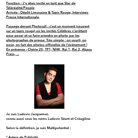
Fonction : J'y étais invité en tant que Star de
Téléréalité/People
Arrivée : Dépôt Limousine & Tapis Rouge, Interviews
Presse Internationale,
Passage devant Photocall : c’est un moment (souvent
sur un tapis rouge) où les invités Célèbres s’arrêtent
pour poser et se faire prendre en photo par les
photographes de presse. Très simple : on sourit, on
pose, on fait des photos officielles de l’événement !
En présence : Chérie 25, TF1, NHK, Rai 1, Rai 2, Abaca
Press, ...
Je suis Ludovic Jacquemer,
connu aussi sous les noms Ludovic Séant et Créagône.
Selon la définition, je suis Multipotentiel :
° Acteur de Publicité