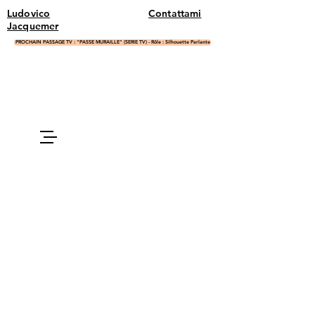
Ludovico
Contattami
Jacquemer
PROCHAIN PASSAGE TV : "PASSE MURAILLE" (SERIE TV) - Rôle : Silhouette Parlante