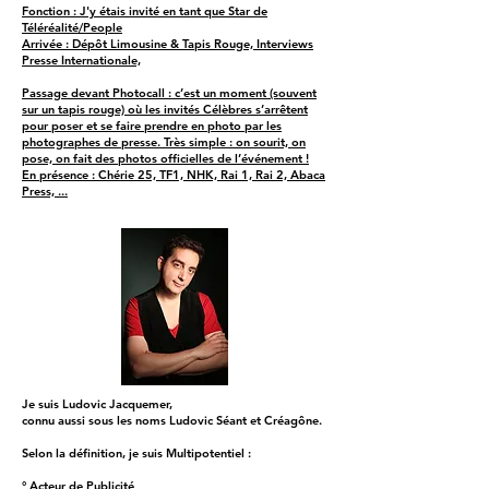
Fonction : J'y étais invité en tant que Star de
Téléréalité/People
Arrivée : Dépôt Limousine & Tapis Rouge, Interviews
Presse Internationale,
Passage devant Photocall : c’est un moment (souvent
sur un tapis rouge) où les invités Célèbres s’arrêtent
pour poser et se faire prendre en photo par les
photographes de presse. Très simple : on sourit, on
pose, on fait des photos officielles de l’événement !
En présence : Chérie 25, TF1, NHK, Rai 1, Rai 2, Abaca
Press, ...
Je suis Ludovic Jacquemer,
connu aussi sous les noms Ludovic Séant et Créagône.
Selon la définition, je suis Multipotentiel :
° Acteur de Publicité