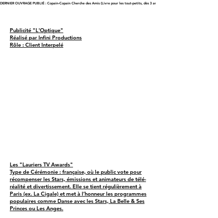
DERNIER OUVRAGE PUBLIÉ : Copain-Copain Cherche des Amis (Livre pour les tout-petits, dès 3 ans)
Publicité "L'Optique"
Réalisé par Infini Productions
Rôle : Client Interpelé
Les "Lauriers TV Awards"
Type de Cérémonie : française, où le public vote pour
récompenser les Stars, émissions et animateurs de télé-
réalité et divertissement. Elle se tient régulièrement à
Paris (ex. La Cigale) et met à l’honneur les programmes
populaires comme Danse avec les Stars, La Belle & Ses
Princes ou Les Anges.