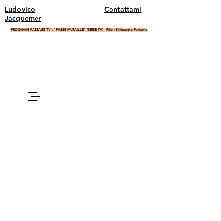
Ludovico
Contattami
Jacquemer
PROCHAIN PASSAGE TV : "PASSE MURAILLE" (SERIE TV) - Rôle : Silhouette Parlante