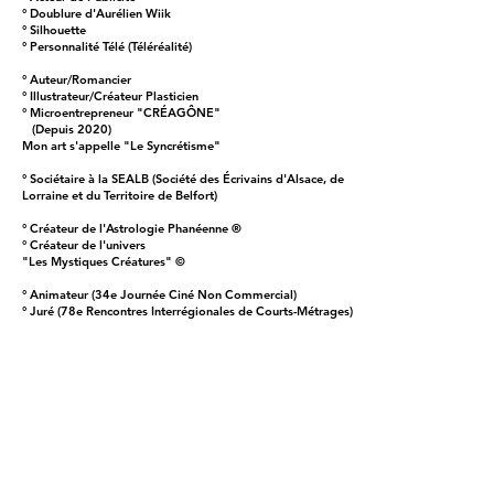
° Doublure d'Aurélien Wiik
° Silhouette
° Personnalité Télé (Téléréalité)
° Auteur/Romancier
° Illustrateur/Créateur Plasticien
° Microentrepreneur "CRÉAGÔNE"
(Depuis 2020)
Mon art s'appelle "Le Syncrétisme"
° Sociétaire à la SEALB (Société des Écrivains d'Alsace, de
Lorraine et du Territoire de Belfort)
° Créateur de l'Astrologie Phanéenne ®
° Créateur de l'univers
"Les Mystiques Créatures" ©
° Animateur (34e Journée Ciné Non Commercial)
° Juré (78e Rencontres Interrégionales de Courts-Métrages)