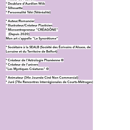
° Doublure d'Aurélien Wiik
° Silhouette
° Personnalité Télé (Téléréalité)
° Auteur/Romancier
° Illustrateur/Créateur Plasticien
° Microentrepreneur "CRÉAGÔNE"
(Depuis 2020)
Mon art s'appelle "Le Syncrétisme"
° Sociétaire à la SEALB (Société des Écrivains d'Alsace, de
Lorraine et du Territoire de Belfort)
° Créateur de l'Astrologie Phanéenne ®
° Créateur de l'univers
"Les Mystiques Créatures" ©
° Animateur (34e Journée Ciné Non Commercial)
° Juré (78e Rencontres Interrégionales de Courts-Métrages)