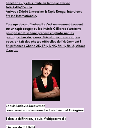
Fonction : J'y étais invité en tant que Star de
Téléréalité/People
Arrivée : Dépôt Limousine & Tapis Rouge, Interviews
Presse Internationale,
Passage devant Photocall : c’est un moment (souvent
sur un tapis rouge) où les invités Célèbres s’arrêtent
pour poser et se faire prendre en photo par les
photographes de presse. Très simple : on sourit, on
pose, on fait des photos officielles de l’événement !
En présence : Chérie 25, TF1, NHK, Rai 1, Rai 2, Abaca
Press, ...
Je suis Ludovic Jacquemer,
connu aussi sous les noms Ludovic Séant et Créagône.
Selon la définition, je suis Multipotentiel :
° Acteur de Publicité