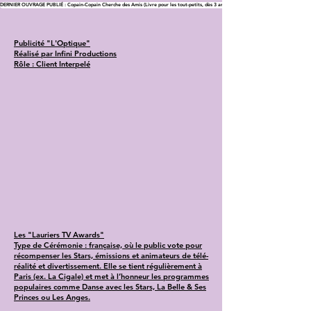
DERNIER OUVRAGE PUBLIÉ : Copain-Copain Cherche des Amis (Livre pour les tout-petits, dès 3 ans)
Publicité "L'Optique"
Réalisé par Infini Productions
Rôle : Client Interpelé
Les "Lauriers TV Awards"
Type de Cérémonie : française, où le public vote pour
récompenser les Stars, émissions et animateurs de télé-
réalité et divertissement. Elle se tient régulièrement à
Paris (ex. La Cigale) et met à l’honneur les programmes
populaires comme Danse avec les Stars, La Belle & Ses
Princes ou Les Anges.