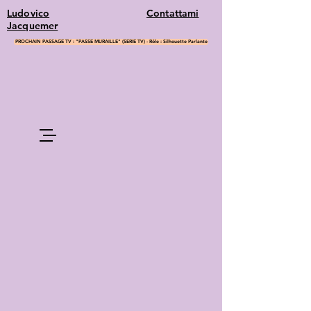
Ludovico
Contattami
Jacquemer
PROCHAIN PASSAGE TV : "PASSE MURAILLE" (SERIE TV) - Rôle : Silhouette Parlante