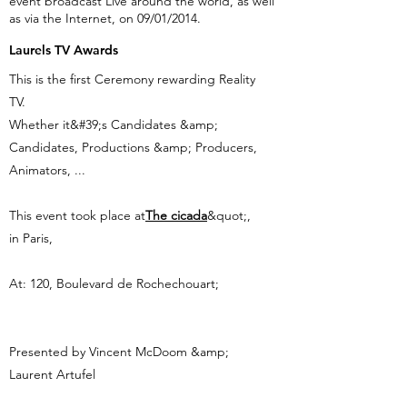
event broadcast Live around the world, as well
as via the Internet, on 09/01/2014.
Laurels TV Awards
This is the first Ceremony rewarding Reality
TV.
Whether it&#39;s Candidates &amp;
Candidates, Productions &amp; Producers,
Animators, ...
This event took place at
The cicada
&quot;,
in Paris,
At: 120, Boulevard de Rochechouart;
Presented by Vincent McDoom &amp;
Laurent Artufel