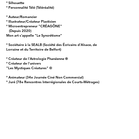
° Silhouette
° Personnalité Télé (Téléréalité)
° Auteur/Romancier
° Illustrateur/Créateur Plasticien
° Microentrepreneur "CRÉAGÔNE"
(Depuis 2020)
Mon art s'appelle "Le Syncrétisme"
° Sociétaire à la SEALB (Société des Écrivains d'Alsace, de
Lorraine et du Territoire de Belfort)
° Créateur de l'Astrologie Phanéenne ®
° Créateur de l'univers
"Les Mystiques Créatures" ©
° Animateur (34e Journée Ciné Non Commercial)
° Juré (78e Rencontres Interrégionales de Courts-Métrages)