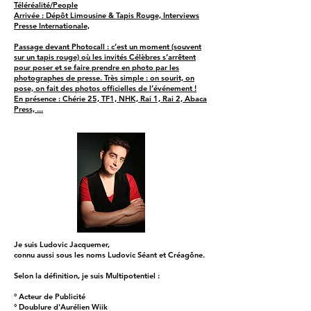
Téléréalité/People
Arrivée : Dépôt Limousine & Tapis Rouge, Interviews
Presse Internationale,
Passage devant Photocall : c’est un moment (souvent
sur un tapis rouge) où les invités Célèbres s’arrêtent
pour poser et se faire prendre en photo par les
photographes de presse. Très simple : on sourit, on
pose, on fait des photos officielles de l’événement !
En présence : Chérie 25, TF1, NHK, Rai 1, Rai 2, Abaca
Press, ...
Je suis Ludovic Jacquemer,
connu aussi sous les noms Ludovic Séant et Créagône.
Selon la définition, je suis Multipotentiel :
° Acteur de Publicité
° Doublure d'Aurélien Wiik