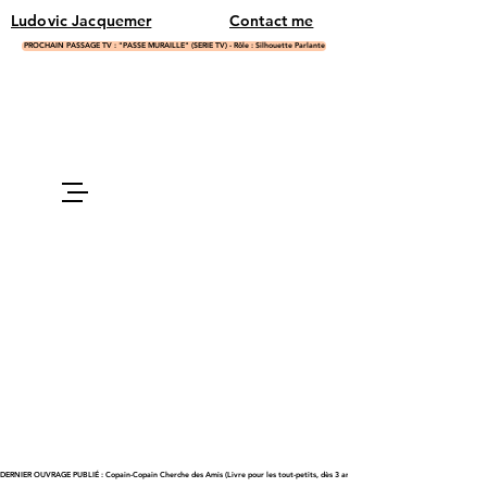
Ludovic Jacquemer
Contact me
PROCHAIN PASSAGE TV : "PASSE MURAILLE" (SERIE TV) - Rôle : Silhouette Parlante
DERNIER OUVRAGE PUBLIÉ : Copain-Copain Cherche des Amis (Livre pour les tout-petits, dès 3 ans)