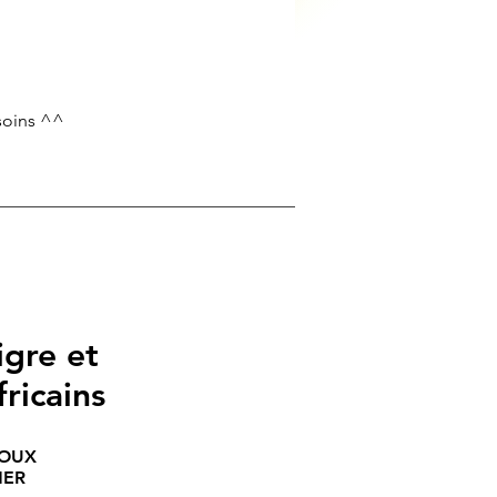
 soins ^^
igre et
ricains
NOUX
MER