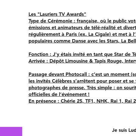
Les "Lauriers TV Awards"
Type de Cérémonie : française, où le public vo
émissions et animateurs de télé-réalité et divert
régulièrement à Paris (ex. La Cigale) et met à
populaires comme Danse avec les Stars, La Bel
Fonction : J'y étais invité en tant que Star de T
Arrivée : Dépôt Limousine & Tapis Rouge, Inter
Passage devant Photocall : c’est un moment (so
les invités Célèbres s’arrêtent pour poser et se
photographes de presse. Très simple : on souri
officielles de l’événement !
En présence : Chérie 25, TF1, NHK, Rai 1, Rai 2
Je suis Lu