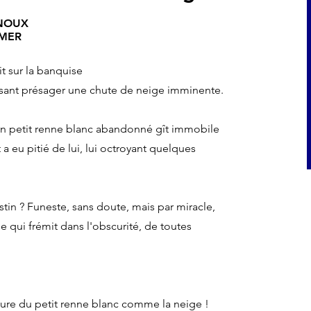
ANOUX
EMER
it sur la banquise
aissant présager une chute de neige imminente.
un petit renne blanc abandonné gît immobile
a eu pitié de lui, lui octroyant quelques
tin ? Funeste, sans doute, mais par miracle,
e qui frémit dans l'obscurité, de toutes
nture du petit renne blanc comme la neige !