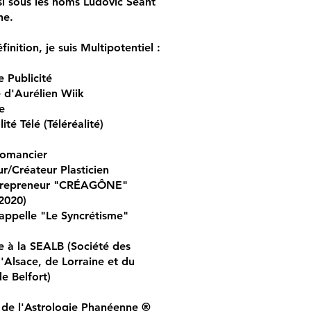
i sous les noms Ludovic Séant
ne.
finition, je suis Multipotentiel :
e Publicité
 d'Aurélien Wiik
e
ité Télé (Téléréalité)
Romancier
eur/Créateur Plasticien
trepreneur "CRÉAGÔNE"
2020)
appelle "Le Syncrétisme"
re à la SEALB (Société des
d'Alsace, de Lorraine et du
de Belfort)
 de l'Astrologie Phanéenne ®