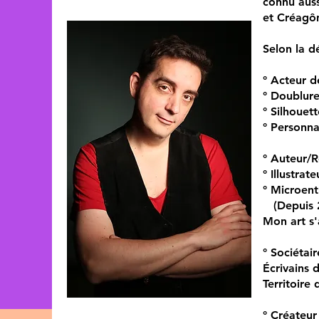
connu auss
et Créagô
Selon la dé
° Acteur d
° Doublure
° Silhouett
° Personnal
° Auteur/
° Illustrat
° Microen
(Depuis 
Mon art s'
° Sociétai
Écrivains 
Territoire 
° Créateur