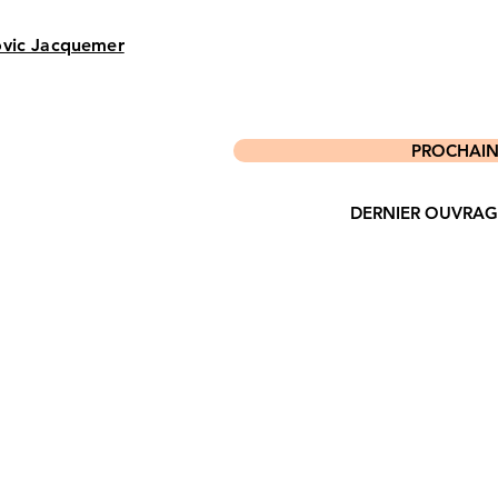
vic Jacquemer
PROCHAIN P
DERNIER OUVRAGE P