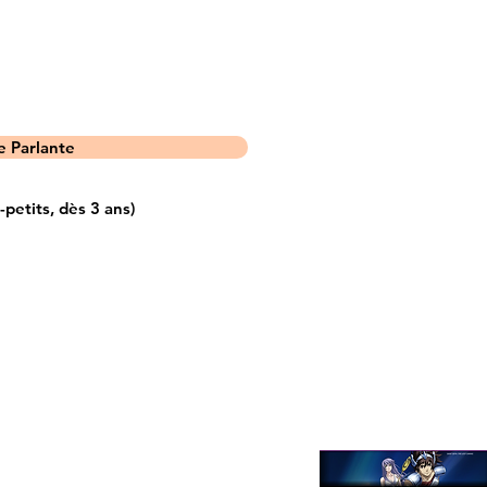
 Parlante
etits, dès 3 ans)