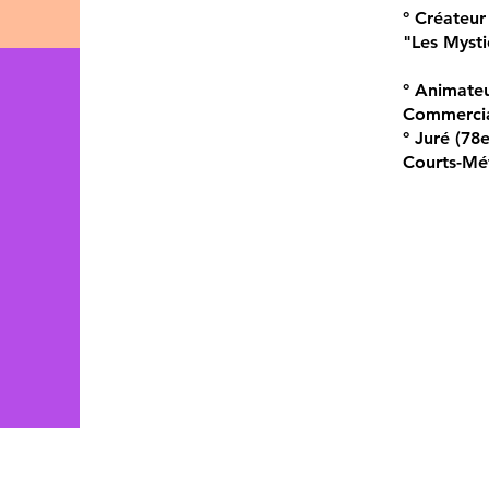
° Créateur
"Les Myst
° Animate
Commercia
° Juré (78
Courts-Mé