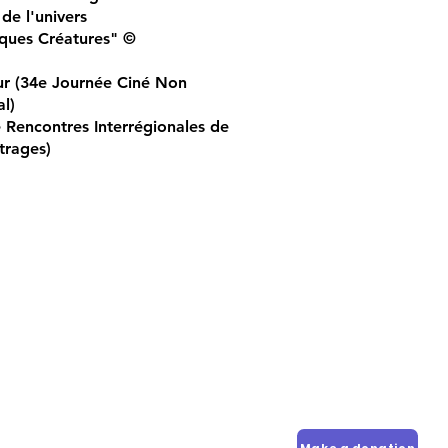
 de l'univers
iques Créatures" ©
ur (34e Journée Ciné Non
l)
e Rencontres Interrégionales de
trages)