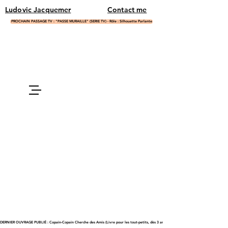
Ludovic Jacquemer
Contact me
PROCHAIN PASSAGE TV : "PASSE MURAILLE" (SERIE TV) - Rôle : Silhouette Parlante
DERNIER OUVRAGE PUBLIÉ : Copain-Copain Cherche des Amis (Livre pour les tout-petits, dès 3 ans)