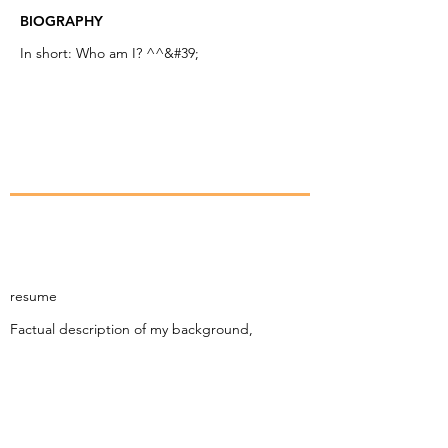
BIOGRAPHY
In short: Who am I? ^^&#39;
resume
Factual description of my background,
From my 15 and a half years when I entered
the professional world,