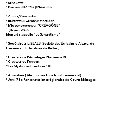
° Silhouette
° Personnalité Télé (Téléréalité)
° Auteur/Romancier
° Illustrateur/Créateur Plasticien
° Microentrepreneur "CRÉAGÔNE"
(Depuis 2020)
Mon art s'appelle "Le Syncrétisme"
° Sociétaire à la SEALB (Société des Écrivains d'Alsace, de
Lorraine et du Territoire de Belfort)
° Créateur de l'Astrologie Phanéenne ®
° Créateur de l'univers
"Les Mystiques Créatures" ©
° Animateur (34e Journée Ciné Non Commercial)
° Juré (78e Rencontres Interrégionales de Courts-Métrages)