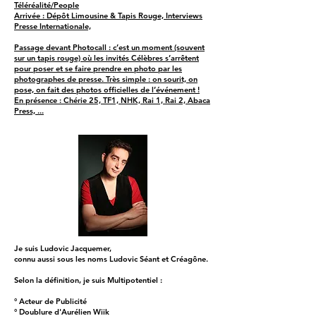
Téléréalité/People
Arrivée : Dépôt Limousine & Tapis Rouge, Interviews
Presse Internationale,
Passage devant Photocall : c’est un moment (souvent
sur un tapis rouge) où les invités Célèbres s’arrêtent
pour poser et se faire prendre en photo par les
photographes de presse. Très simple : on sourit, on
pose, on fait des photos officielles de l’événement !
En présence : Chérie 25, TF1, NHK, Rai 1, Rai 2, Abaca
Press, ...
Je suis Ludovic Jacquemer,
connu aussi sous les noms Ludovic Séant et Créagône.
Selon la définition, je suis Multipotentiel :
° Acteur de Publicité
° Doublure d'Aurélien Wiik