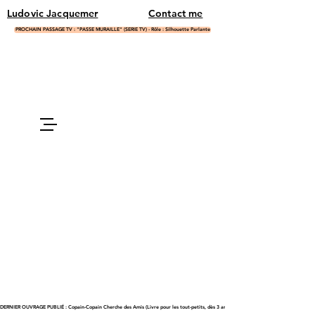
Ludovic Jacquemer
Contact me
PROCHAIN PASSAGE TV : "PASSE MURAILLE" (SERIE TV) - Rôle : Silhouette Parlante
DERNIER OUVRAGE PUBLIÉ : Copain-Copain Cherche des Amis (Livre pour les tout-petits, dès 3 ans)