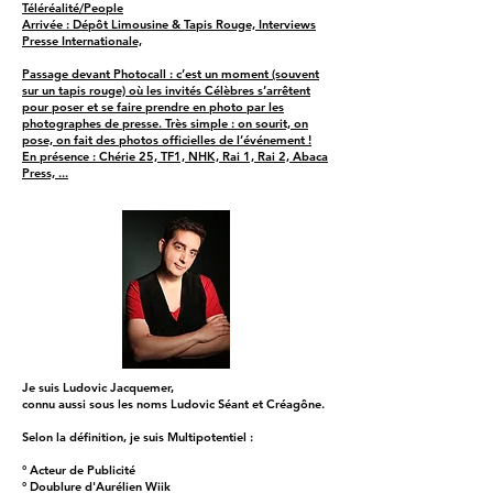
Téléréalité/People
Arrivée : Dépôt Limousine & Tapis Rouge, Interviews
Presse Internationale,
Passage devant Photocall : c’est un moment (souvent
sur un tapis rouge) où les invités Célèbres s’arrêtent
pour poser et se faire prendre en photo par les
photographes de presse. Très simple : on sourit, on
pose, on fait des photos officielles de l’événement !
En présence : Chérie 25, TF1, NHK, Rai 1, Rai 2, Abaca
Press, ...
Je suis Ludovic Jacquemer,
connu aussi sous les noms Ludovic Séant et Créagône.
Selon la définition, je suis Multipotentiel :
° Acteur de Publicité
° Doublure d'Aurélien Wiik