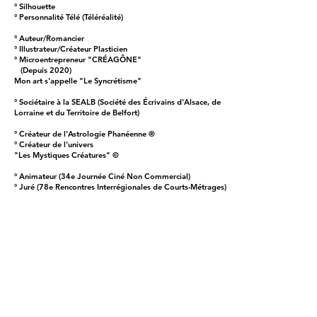
° Silhouette
° Personnalité Télé (Téléréalité)
° Auteur/Romancier
° Illustrateur/Créateur Plasticien
° Microentrepreneur "CRÉAGÔNE"
(Depuis 2020)
Mon art s'appelle "Le Syncrétisme"
° Sociétaire à la SEALB (Société des Écrivains d'Alsace, de
Lorraine et du Territoire de Belfort)
° Créateur de l'Astrologie Phanéenne ®
° Créateur de l'univers
"Les Mystiques Créatures" ©
° Animateur (34e Journée Ciné Non Commercial)
° Juré (78e Rencontres Interrégionales de Courts-Métrages)