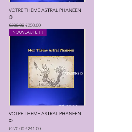
VOTRE THEME ASTRAL PHANEEN
©
Regular Price
Sale Price
€300.00
€250.00
NOUVEAUTÉ !!!
VOTRE THEME ASTRAL PHANEEN
©
Regular Price
Sale Price
€270.00
€241.00