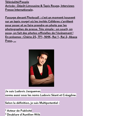
Téléréalité/People
Arrivée : Dépôt Limousine & Tapis Rouge, Interviews
Presse Internationale,
Passage devant Photocall : c’est un moment (souvent
sur un tapis rouge) où les invités Célèbres s’arrêtent
pour poser et se faire prendre en photo par les
photographes de presse. Très simple : on sourit, on
pose, on fait des photos officielles de l’événement !
En présence : Chérie 25, TF1, NHK, Rai 1, Rai 2, Abaca
Press, ...
Je suis Ludovic Jacquemer,
connu aussi sous les noms Ludovic Séant et Créagône.
Selon la définition, je suis Multipotentiel :
° Acteur de Publicité
° Doublure d'Aurélien Wiik