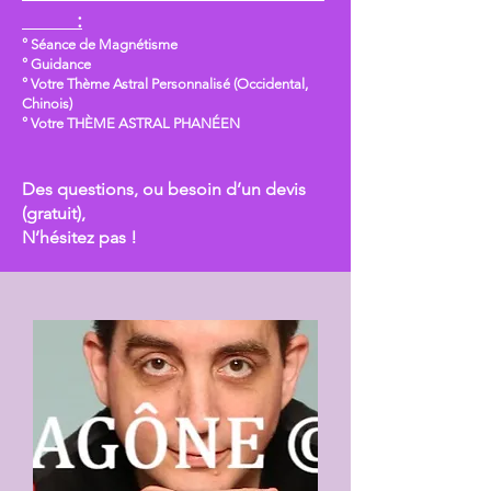
:
° Séance de Magnétisme
° Guidance
° Votre Thème Astral Personnalisé (Occidental,
Chinois)
° Votre THÈME ASTRAL PHANÉEN
Des questions, ou besoin d’un devis
(gratuit),
N’hésitez pas !