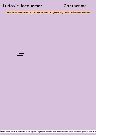
Ludovic Jacquemer
Contact me
PROCHAIN PASSAGE TV : "PASSE MURAILLE" (SERIE TV) - Rôle : Silhouette Parlante
DERNIER OUVRAGE PUBLIÉ : Copain-Copain Cherche des Amis (Livre pour les tout-petits, dès 3 ans)