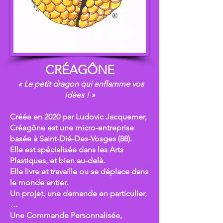
CRÉAGÔNE
« Le petit dragon qui enflamme vos
idées ! »
Créée en 2020 par Ludovic Jacquemer,
Créagône est une micro-entreprise
basée à Saint-Dié-Des-Vosges (88).
Elle est spécialisée dans les Arts
Plastiques, et bien au-delà.
Elle livre et travaille ou se déplace dans
le monde entier.
Un projet, une demande en particulier,
…
Une Commande Personnalisée,