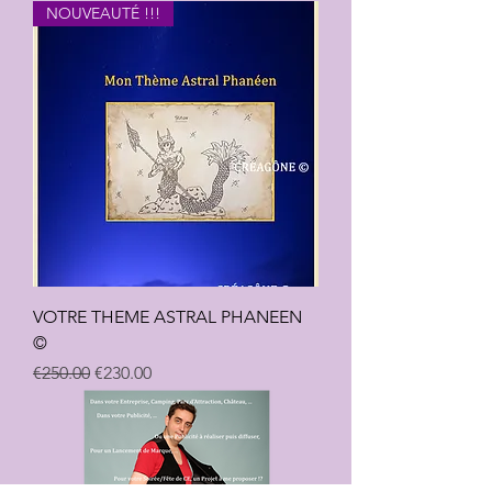
NOUVEAUTÉ !!!
VOTRE THEME ASTRAL PHANEEN
©
Regular Price
Sale Price
€250.00
€230.00