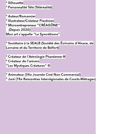
° Silhouette
° Personnalité Télé (Téléréalité)
° Auteur/Romancier
° Illustrateur/Créateur Plasticien
° Microentrepreneur "CRÉAGÔNE"
(Depuis 2020)
Mon art s'appelle "Le Syncrétisme"
° Sociétaire à la SEALB (Société des Écrivains d'Alsace, de
Lorraine et du Territoire de Belfort)
° Créateur de l'Astrologie Phanéenne ®
° Créateur de l'univers
"Les Mystiques Créatures" ©
° Animateur (34e Journée Ciné Non Commercial)
° Juré (78e Rencontres Interrégionales de Courts-Métrages)