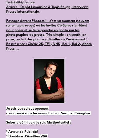
Téléréalité/People
Arrivée : Dépôt Limousine & Tapis Rouge, Interviews
Presse Internationale,
Passage devant Photocall : c’est un moment (souvent
sur un tapis rouge) où les invités Célèbres s’arrêtent
pour poser et se faire prendre en photo par les
photographes de presse. Très simple : on sourit, on
pose, on fait des photos officielles de l’événement !
En présence : Chérie 25, TF1, NHK, Rai 1, Rai 2, Abaca
Press, ...
Je suis Ludovic Jacquemer,
connu aussi sous les noms Ludovic Séant et Créagône.
Selon la définition, je suis Multipotentiel :
° Acteur de Publicité
° Doublure d'Aurélien Wiik