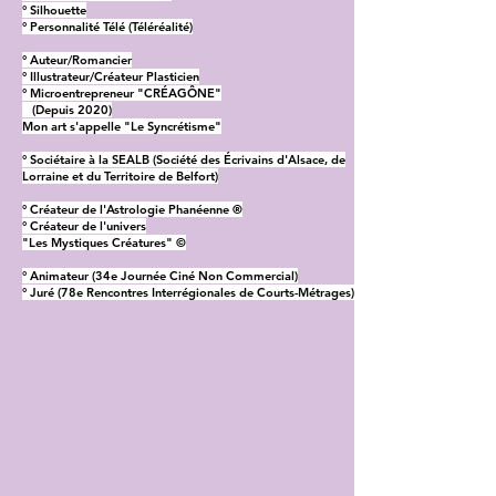
° Silhouette
° Personnalité Télé (Téléréalité)
° Auteur/Romancier
° Illustrateur/Créateur Plasticien
° Microentrepreneur "CRÉAGÔNE"
(Depuis 2020)
Mon art s'appelle "Le Syncrétisme"
° Sociétaire à la SEALB (Société des Écrivains d'Alsace, de
Lorraine et du Territoire de Belfort)
° Créateur de l'Astrologie Phanéenne ®
° Créateur de l'univers
"Les Mystiques Créatures" ©
° Animateur (34e Journée Ciné Non Commercial)
° Juré (78e Rencontres Interrégionales de Courts-Métrages)