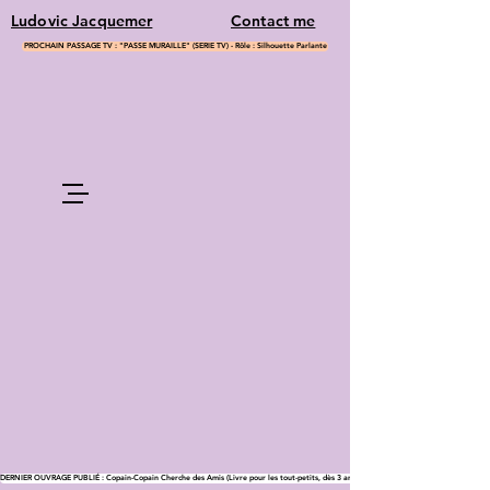
Ludovic Jacquemer
Contact me
PROCHAIN PASSAGE TV : "PASSE MURAILLE" (SERIE TV) - Rôle : Silhouette Parlante
DERNIER OUVRAGE PUBLIÉ : Copain-Copain Cherche des Amis (Livre pour les tout-petits, dès 3 ans)