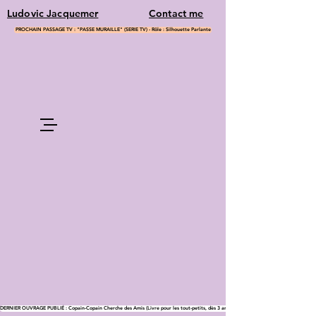
Ludovic Jacquemer
Contact me
PROCHAIN PASSAGE TV : "PASSE MURAILLE" (SERIE TV) - Rôle : Silhouette Parlante
DERNIER OUVRAGE PUBLIÉ : Copain-Copain Cherche des Amis (Livre pour les tout-petits, dès 3 ans)