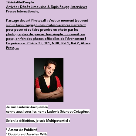
Téléréalité/People
Arrivée : Dépôt Limousine & Tapis Rouge, Interviews
Presse Internationale,
Passage devant Photocall : c’est un moment (souvent
sur un tapis rouge) où les invités Célèbres s’arrêtent
pour poser et se faire prendre en photo par les
photographes de presse. Très simple : on sourit, on
pose, on fait des photos officielles de l’événement !
En présence : Chérie 25, TF1, NHK, Rai 1, Rai 2, Abaca
Press, ...
Je suis Ludovic Jacquemer,
connu aussi sous les noms Ludovic Séant et Créagône.
Selon la définition, je suis Multipotentiel :
° Acteur de Publicité
° Doublure d'Aurélien Wiik