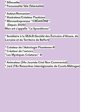
° Silhouette
° Personnalité Télé (Téléréalité)
° Auteur/Romancier
° Illustrateur/Créateur Plasticien
° Microentrepreneur "CRÉAGÔNE"
(Depuis 2020)
Mon art s'appelle "Le Syncrétisme"
° Sociétaire à la SEALB (Société des Écrivains d'Alsace, de
Lorraine et du Territoire de Belfort)
° Créateur de l'Astrologie Phanéenne ®
° Créateur de l'univers
"Les Mystiques Créatures" ©
° Animateur (34e Journée Ciné Non Commercial)
° Juré (78e Rencontres Interrégionales de Courts-Métrages)